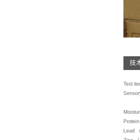
技
Test
Senso
sme
Mois
Pro
Le