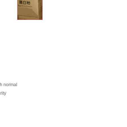
normal
ty