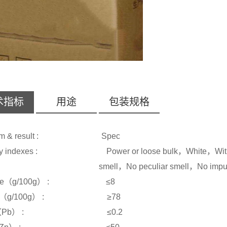
术指标
用途
包装规格
 item & result : Spec
ry indexes : Power or loose bulk，White，With 
ll，No peculiar smell，No impuri
ture（g/100g） : ≤8
tein（g/100g） : ≥78
ad （Pb） : ≤0.2