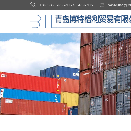
+86 532 66562053
/
66562051
peterjing@b