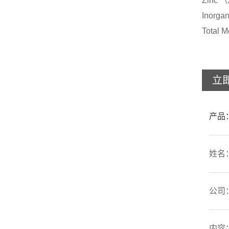
Zi
Inorga
Total
立