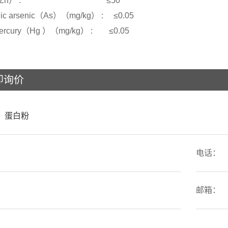
nc （Zn） : ≤50
nic arsenic（As）（mg/kg） : ≤0.05
 Mercury（Hg ）（mg/kg） : ≤0.05
即询价