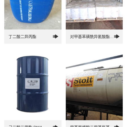
丁二酸二异丙酯
对甲基苯磺酰异氰酸酯
PTSI